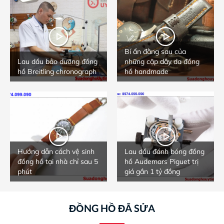
Bí ẩn đằng sau của
Lau dầu bảo dưỡng đồng
những cặp dây da đồng
hồ Breitling chronograph
hồ handmade
Hướng dẫn cách vệ sinh
Lau dầu đánh bóng đồng
đồng hồ tại nhà chỉ sau 5
hồ Audemars Piguet trị
phút
giá gần 1 tỷ đồng
ĐỒNG HỒ ĐÃ SỬA