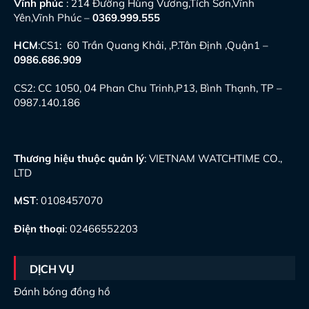
Vĩnh phúc
: 214 Đường Hùng Vương,Tích Sơn,Vĩnh
Yên,Vĩnh Phúc –
0369.999.555
HCM
:CS1: 60 Trần Quang Khải, ,P.Tân Định ,Quận1 –
0986.686.909
CS2: CC 1050, 04 Phan Chu Trinh,P13, Bình Thạnh, TP –
0987.140.186
Thương hiệu thuộc quản lý
: VIETNAM WATCHTIME CO.,
LTD
MST
: 0108457070
Điện thoại
: 02466552203
DỊCH VỤ
Đánh bóng đồng hồ