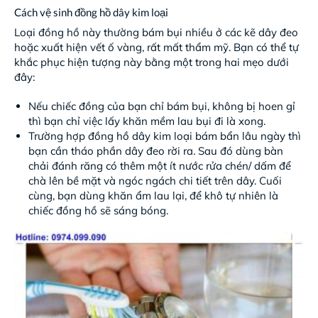
Cách vệ sinh đồng hồ dây kim loại
Loại đồng hồ này thường bám bụi nhiều ở các kẽ dây đeo
hoặc xuất hiện vết ố vàng, rất mất thẩm mỹ. Bạn có thể tự
khắc phục hiện tượng này bằng một trong hai mẹo dưới
đây:
Nếu chiếc đồng của bạn chỉ bám bụi, không bị hoen gỉ
thì bạn chỉ việc lấy khăn mềm lau bụi đi là xong.
Trường hợp đồng hồ dây kim loại bám bẩn lâu ngày thì
bạn cần tháo phần dây đeo rời ra. Sau đó dùng bàn
chải đánh răng có thêm một ít nước rửa chén/ dấm để
chà lên bề mặt và ngóc ngách chi tiết trên dây. Cuối
cùng, bạn dùng khăn ẩm lau lại, để khô tự nhiên là
chiếc đồng hồ sẽ sáng bóng.