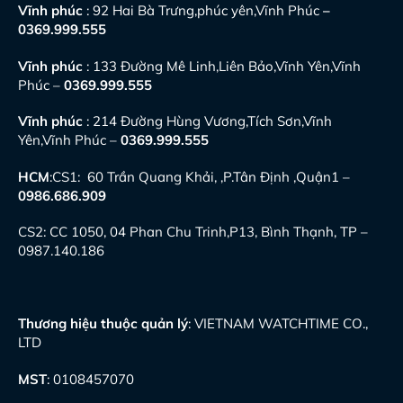
Vĩnh phúc
: 92 Hai Bà Trưng,phúc yên,Vĩnh Phúc
–
0369.999.555
Vĩnh phúc
: 133 Đường Mê Linh,Liên Bảo,Vĩnh Yên,Vĩnh
Phúc –
0369.999.555
Vĩnh phúc
: 214 Đường Hùng Vương,Tích Sơn,Vĩnh
Yên,Vĩnh Phúc –
0369.999.555
HCM
:CS1: 60 Trần Quang Khải, ,P.Tân Định ,Quận1 –
0986.686.909
CS2: CC 1050, 04 Phan Chu Trinh,P13, Bình Thạnh, TP –
0987.140.186
Thương hiệu thuộc quản lý
: VIETNAM WATCHTIME CO.,
LTD
MST
: 0108457070